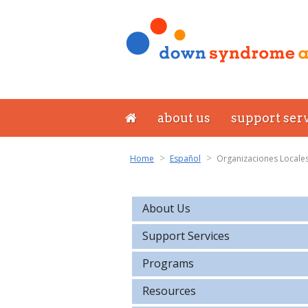
about us
support ser
Home
Español
Organizaciones Locales
About Us
Support Services
Programs
Resources