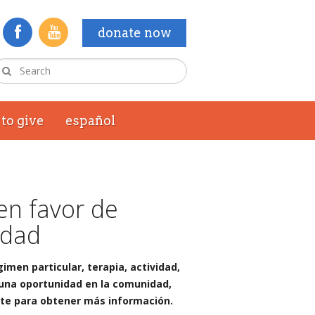
donate now
to give
español
en favor de
idad
men particular, terapia, actividad,
una oportunidad en la comunidad,
nte para obtener más información.