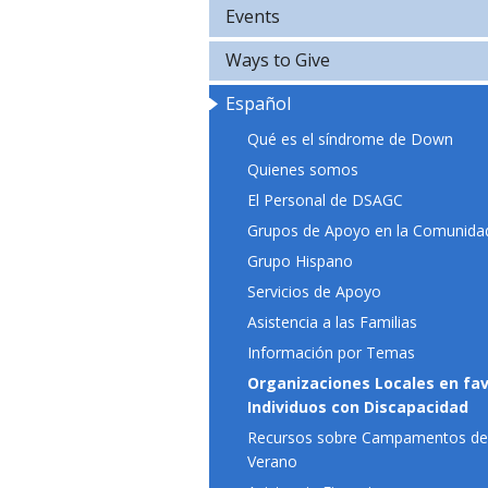
Events
Ways to Give
Español
Qué es el síndrome de Down
Quienes somos
El Personal de DSAGC
Grupos de Apoyo en la Comunida
Grupo Hispano
Servicios de Apoyo
Asistencia a las Familias
Información por Temas
Organizaciones Locales en fav
Individuos con Discapacidad
Recursos sobre Campamentos d
Verano